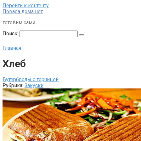
Перейти к контенту
Повара дома нет
готовим сами
Поиск:
Главная
Хлеб
Бутерброды с горчицей
Рубрика:
Закуски