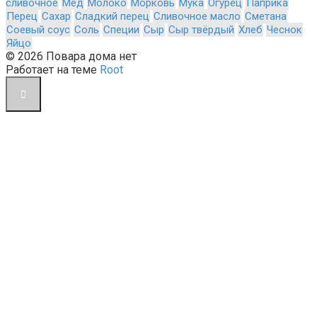
сливочное
Мёд
Молоко
Морковь
Мука
Огурец
Паприка
Перец
Сахар
Сладкий перец
Сливочное масло
Сметана
Соевый соус
Соль
Специи
Сыр
Сыр твёрдый
Хлеб
Чеснок
Яйцо
© 2026 Повара дома нет
Работает на теме
Root