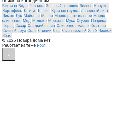
Поиск по ингредиентам
Ветчина
Вода
Горчица
Зеленый горошек
Зелень
Капуста
Картофель
Кетчуп
Кефир
Куриная грудка
Лавровый лист
Лимон
Лук
Майонез
Масло
Масло растительное
Масло
сливочное
Мёд
Молоко
Морковь
Мука
Огурец
Паприка
Перец
Сахар
Сладкий перец
Сливочное масло
Сметана
Соевый соус
Соль
Специи
Сыр
Сыр твёрдый
Хлеб
Чеснок
Яйцо
© 2026 Повара дома нет
Работает на теме
Root