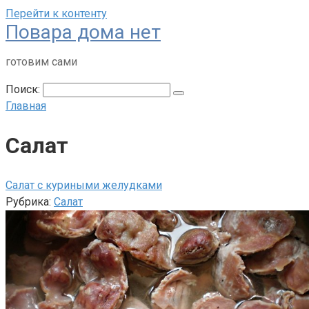
Перейти к контенту
Повара дома нет
готовим сами
Поиск:
Главная
Салат
Салат с куриными желудками
Рубрика:
Салат