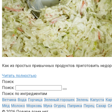
Как из простых привычных продуктов приготовить недоро
Читать полностью
Поиск
Поиск:
Поиск по ингредиентам
Ветчина
Вода
Горчица
Зеленый горошек
Зелень
Капуста
Кар
Мёд
Молоко
Морковь
Мука
Огурец
Паприка
Перец
Сахар
Сл
© 2026 Повара дома нет